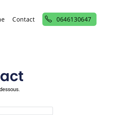
ne
Contact
0646130647
tact
-dessous.