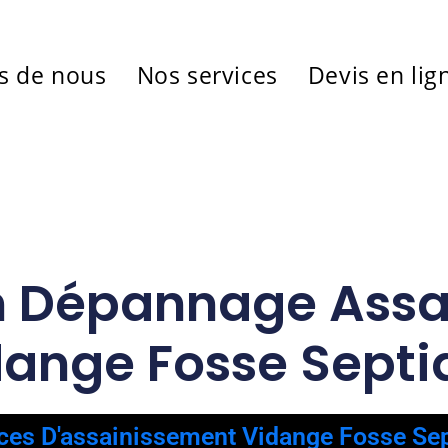
s de nous
Nos services
Devis en lig
n Dépannage Ass
dange Fosse Septi
ces D'assainissement Vidange Fosse Se