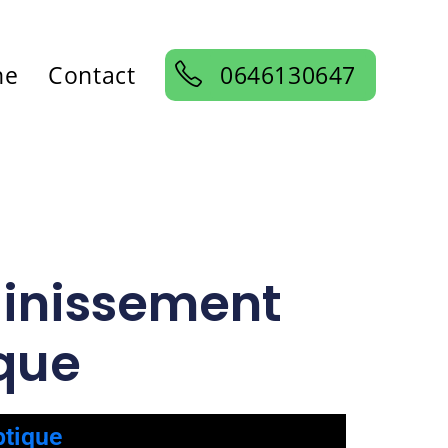
ne
Contact
0646130647
ainissement
que
ptique