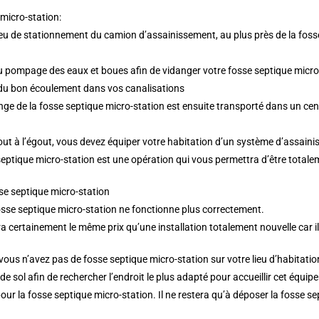
micro-station:
lieu de stationnement du camion d’assainissement, au plus près de la fosse
au pompage des eaux et boues afin de vidanger votre fosse septique micro
e du bon écoulement dans vos canalisations
e de la fosse septique micro-station est ensuite transporté dans un cent
tout à l’égout, vous devez équiper votre habitation d’un système d’assaini
eptique micro-station est une opération qui vous permettra d’être totale
sse septique micro-station
sse septique micro-station ne fonctionne plus correctement.
certainement le même prix qu’une installation totalement nouvelle car il 
ous n’avez pas de fosse septique micro-station sur votre lieu d’habitation
e sol afin de rechercher l’endroit le plus adapté pour accueillir cet équip
pour la fosse septique micro-station. Il ne restera qu’à déposer la fosse 