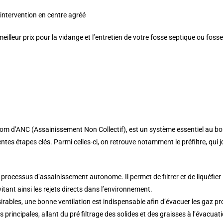
’intervention en centre agréé
meilleur prix pour la vidange et l’entretien de votre fosse septique ou foss
 d’ANC (Assainissement Non Collectif), est un système essentiel au bon 
rentes étapes clés. Parmi celles-ci, on retrouve notamment le préfiltre, qui 
 processus d’assainissement autonome. Il permet de filtrer et de liquéfier
tant ainsi les rejets directs dans l’environnement.
sirables, une bonne ventilation est indispensable afin d’évacuer les gaz 
rincipales, allant du pré filtrage des solides et des graisses à l’évacuatio