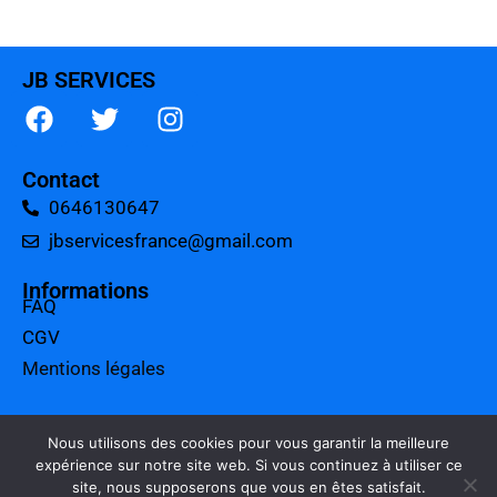
JB SERVICES
Contact
0646130647
jbservicesfrance@gmail.com
Informations
FAQ
CGV
Mentions légales
A propos
Tarifs
Nous utilisons des cookies pour vous garantir la meilleure
expérience sur notre site web. Si vous continuez à utiliser ce
Charte qualité
site, nous supposerons que vous en êtes satisfait.