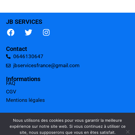
JB SERVICES
Contact
0646130647
jbservicesfrance@gmail.com
Informations
FAQ
CGV
Mentions légales
A propos
Tarifs
Nous utilisons des cookies pour vous garantir la meilleure
expérience sur notre site web. Si vous continuez à utiliser ce
Charte qualité
site, nous supposerons que vous en êtes satisfait.