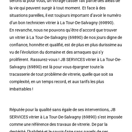
serons là pour vous, un vitrage casser fait partie des aléas de
la vie qui peuvent surgir à tout moment. Et face à des
situations pareilles, il est toujours important d’avoir le numéro
d’un bon technicien vitrier à La Tour-De-Salvagny (69890).
En revanche, nous ne pouvons qu’être d’accord que trouver
un vitrier à La Tour-De-Salvagny (69890) de nos jours digne de
confiance, honnête et qualifié, est de plus en plus durissime au
vu de l’évolution du domaine et des arnaques qui s’y
prolifèrent. Rassurez-vous ! JB SERVICES vitrier à La Tour-De-
Salvagny (69890) est là pour vous épargner toute la
tracasserie de tout problème de vitrerie, quelle que soit sa
complexité, en un temps record, et aux tarifs les plus
imbattables !
Réputée pour la qualité sans égale de ses interventions, JB
SERVICES vitrier à La Tour-De-Salvagny (69890) s’est imposée
comme une référence des travaux de vitrerie. De par la
dextérité, l’habileté et le savoir-faire sans pareils de ses