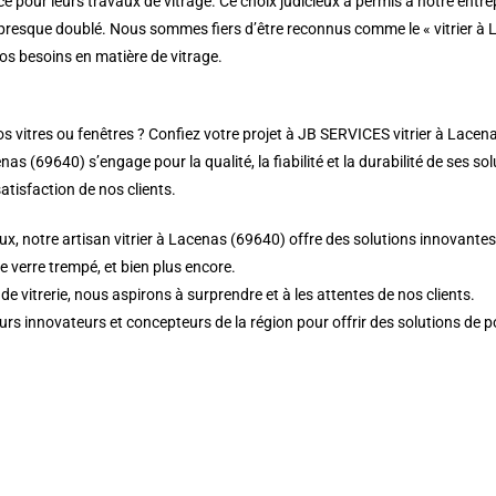
e pour leurs travaux de vitrage. Ce choix judicieux a permis à notre entre
 a presque doublé. Nous sommes fiers d’être reconnus comme le « vitrier 
vos besoins en matière de vitrage.
vitres ou fenêtres ? Confiez votre projet à JB SERVICES vitrier à Lacenas 
as (69640) s’engage pour la qualité, la fiabilité et la durabilité de ses so
atisfaction de nos clients.
x, notre artisan vitrier à Lacenas (69640) offre des solutions innovantes 
de verre trempé, et bien plus encore.
 vitrerie, nous aspirons à surprendre et à les attentes de nos clients.
eurs innovateurs et concepteurs de la région pour offrir des solutions de p