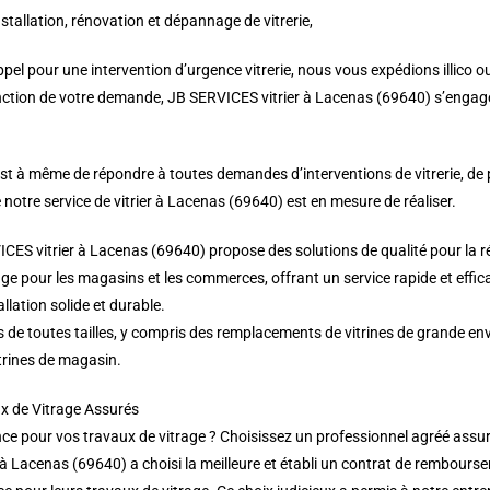
nstallation, rénovation et dépannage de vitrerie,
pel pour une intervention d’urgence vitrerie, nous vous expédions illico o
fonction de votre demande, JB SERVICES vitrier à Lacenas (69640) s’engage 
est à même de répondre à toutes demandes d’interventions de vitrerie, de
 notre service de vitrier à Lacenas (69640) est en mesure de réaliser.
ICES vitrier à Lacenas (69640) propose des solutions de qualité pour la r
ge pour les magasins et les commerces, offrant un service rapide et eff
llation solide et durable.
s de toutes tailles, y compris des remplacements de vitrines de grande e
trines de magasin.
x de Vitrage Assurés
e pour vos travaux de vitrage ? Choisissez un professionnel agréé assura
 à Lacenas (69640) a choisi la meilleure et établi un contrat de rembour