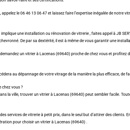
son savoir-faire et ses certifications.
 appelez le 06 46 13 06 47 et laissez faire l’expertise inégalée de notre vi
implique une installation ou rénovation de vitrerie , faites appel à JB SE
chevronné. De par sa dextérité, il est à même de vous garantir une installati
demandez un vitrier à Lacenas (69640) proche de chez vous et profitez d’u
océdera au dépannage de votre vitrage de la manière la plus efficace, de fa
e chez vous ?
ns la ville, trouver un vitrier à Lacenas (69640) peut sembler facile. Tou
 services de vitrerie à petit prix, dans le seul but d’attirer des clients. E
ation pour choisir un vitrier à Lacenas (69640) .