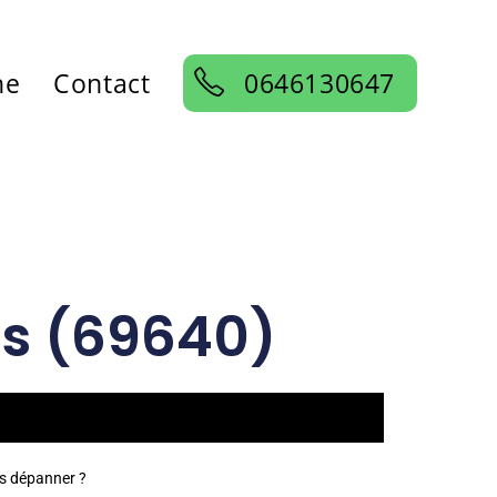
ne
Contact
0646130647
as (69640)
us dépanner ?