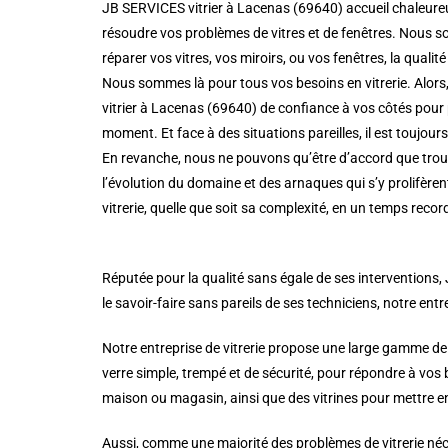
JB SERVICES vitrier à Lacenas (69640) accueil chaleureu
résoudre vos problèmes de vitres et de fenêtres. Nous so
réparer vos vitres, vos miroirs, ou vos fenêtres, la qualité 
Nous sommes là pour tous vos besoins en vitrerie. Alors,
vitrier à Lacenas (69640) de confiance à vos côtés pour p
moment. Et face à des situations pareilles, il est toujou
En revanche, nous ne pouvons qu’être d’accord que trouve
l’évolution du domaine et des arnaques qui s’y prolifère
vitrerie, quelle que soit sa complexité, en un temps record
Réputée pour la qualité sans égale de ses interventions, 
le savoir-faire sans pareils de ses techniciens, notre entre
Notre entreprise de vitrerie propose une large gamme de
verre simple, trempé et de sécurité, pour répondre à vos
maison ou magasin, ainsi que des vitrines pour mettre en
Aussi, comme une majorité des problèmes de vitrerie néce