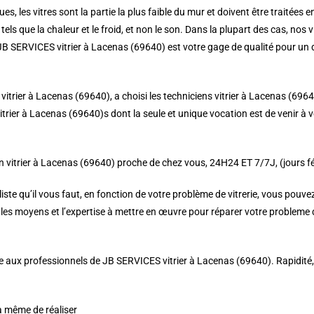
es, les vitres sont la partie la plus faible du mur et doivent être traitées e
tels que la chaleur et le froid, et non le son. Dans la plupart des cas, nos
 JB SERVICES vitrier à Lacenas (69640) est votre gage de qualité pour un d
 vitrier à Lacenas (69640), a choisi les techniciens vitrier à Lacenas (6964
trier à Lacenas (69640)s dont la seule et unique vocation est de venir à vo
 vitrier à Lacenas (69640) proche de chez vous, 24H24 ET 7/7J, (jours fér
e qu’il vous faut, en fonction de votre problème de vitrerie, vous pouvez 
es moyens et l’expertise à mettre en œuvre pour réparer votre probleme de
aux professionnels de JB SERVICES vitrier à Lacenas (69640). Rapidité, réac
à même de réaliser