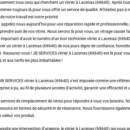
sement tous ceux qui cherchent un vitrier à Lacenas (69640). Après tout, 
mmes toujours là pour vous offrir un service de qualité. N’hésitez pas à 
de notre travail est notre priorité.
 appelez-nous aujourd’hui pour une réparation rapide et professionnelle, 
rendre soin de vos vitres. Nous serons là pour vous, un vitrage casser fait
rs important d’avoir le numéro d’un bon technicien vitrier à Lacenas (69640
r un vitrier à Lacenas (69640) de nos jours digne de confiance, honnête e
nt. Rassurez-vous ! JB SERVICES vitrier à Lacenas (69640) est là pour vo
, et aux tarifs les plus imbattables !
JB SERVICES vitrier à Lacenas (69640) s’est imposée comme une référence d
prise a pu, au fil de plusieurs années d’activité, garantir une efficacité et 
 services de remplacement de vitres pour répondre à tous vos besoins. Nou
 besoins en termes de sécurité et de résistance. Nous fournissons égalemen
 valeur vos produit.
ssite une intervention d’urgence, le vitrier à Lacenas (69640) qui vous s