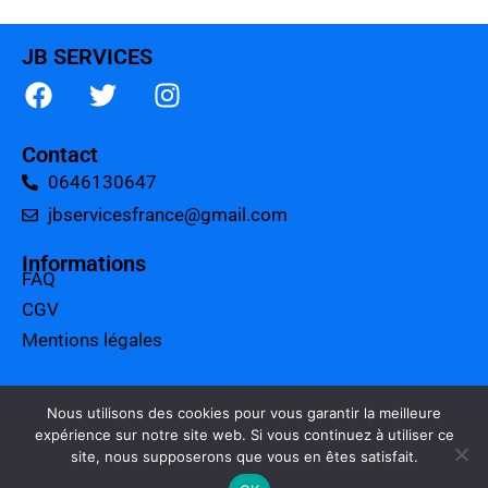
JB SERVICES
Contact
0646130647
jbservicesfrance@gmail.com
Informations
FAQ
CGV
Mentions légales
A propos
Tarifs
Nous utilisons des cookies pour vous garantir la meilleure
expérience sur notre site web. Si vous continuez à utiliser ce
Charte qualité
site, nous supposerons que vous en êtes satisfait.
Politique de confidentialité