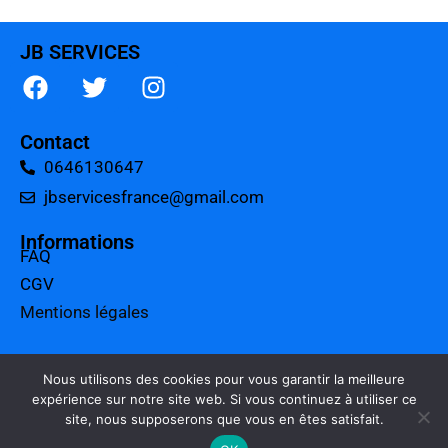
JB SERVICES
Contact
0646130647
jbservicesfrance@gmail.com
Informations
FAQ
CGV
Mentions légales
A propos
Tarifs
Nous utilisons des cookies pour vous garantir la meilleure
expérience sur notre site web. Si vous continuez à utiliser ce
Charte qualité
site, nous supposerons que vous en êtes satisfait.
Politique de confidentialité