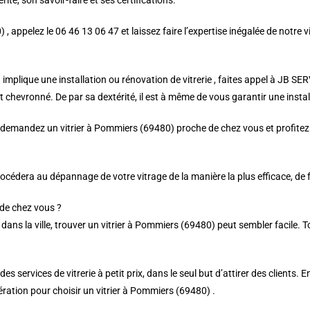
ité, son savoir-faire et ses certifications.
 , appelez le 06 46 13 06 47 et laissez faire l’expertise inégalée de notre 
 implique une installation ou rénovation de vitrerie , faites appel à JB S
 chevronné. De par sa dextérité, il est à même de vous garantir une installa
demandez un vitrier à Pommiers (69480) proche de chez vous et profitez d
rocédera au dépannage de votre vitrage de la manière la plus efficace, de 
de chez vous ?
ans la ville, trouver un vitrier à Pommiers (69480) peut sembler facile. 
 services de vitrerie à petit prix, dans le seul but d’attirer des clients. 
ration pour choisir un vitrier à Pommiers (69480) .