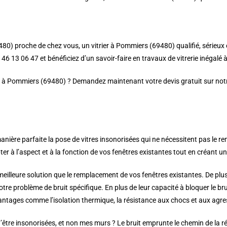
80) proche de chez vous, un vitrier à Pommiers (69480) qualifié, sérieux e
6 13 06 47 et bénéficiez d’un savoir-faire en travaux de vitrerie inégalé à
er à Pommiers (69480) ? Demandez maintenant votre devis gratuit sur notre
ière parfaite la pose de vitres insonorisées qui ne nécessitent pas le r
 à l’aspect et à la fonction de vos fenêtres existantes tout en créant une 
 meilleure solution que le remplacement de vos fenêtres existantes. De plus
votre problème de bruit spécifique. En plus de leur capacité à bloquer le b
ntages comme l’isolation thermique, la résistance aux chocs et aux agress
être insonorisées, et non mes murs ? Le bruit emprunte le chemin de la rés