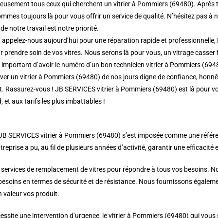
usement tous ceux qui cherchent un vitrier à Pommiers (69480). Après tou
mmes toujours là pour vous offrir un service de qualité. N’hésitez pas à 
de notre travail est notre priorité.
 appelez-nous aujourd’hui pour une réparation rapide et professionnelle, 
prendre soin de vos vitres. Nous serons là pour vous, un vitrage casser fai
rs important d’avoir le numéro d’un bon technicien vitrier à Pommiers (694
r un vitrier à Pommiers (69480) de nos jours digne de confiance, honnête 
nt. Rassurez-vous ! JB SERVICES vitrier à Pommiers (69480) est là pour v
, et aux tarifs les plus imbattables !
 JB SERVICES vitrier à Pommiers (69480) s’est imposée comme une référence 
treprise a pu, au fil de plusieurs années d’activité, garantir une efficacité 
 services de remplacement de vitres pour répondre à tous vos besoins. Nou
 besoins en termes de sécurité et de résistance. Nous fournissons égalemen
 valeur vos produit.
ssite une intervention d’urgence, le vitrier à Pommiers (69480) qui vous