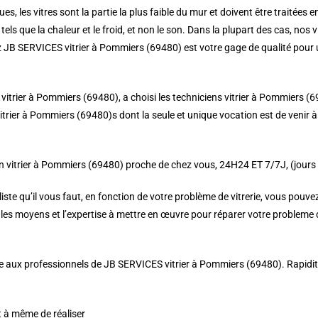
es, les vitres sont la partie la plus faible du mur et doivent être traitées e
tels que la chaleur et le froid, et non le son. Dans la plupart des cas, nos
ez JB SERVICES vitrier à Pommiers (69480) est votre gage de qualité pour u
S vitrier à Pommiers (69480), a choisi les techniciens vitrier à Pommiers (6
trier à Pommiers (69480)s dont la seule et unique vocation est de venir à 
 vitrier à Pommiers (69480) proche de chez vous, 24H24 ET 7/7J, (jours f
e qu’il vous faut, en fonction de votre problème de vitrerie, vous pouvez 
es moyens et l’expertise à mettre en œuvre pour réparer votre probleme de
 aux professionnels de JB SERVICES vitrier à Pommiers (69480). Rapidité, ré
t à même de réaliser