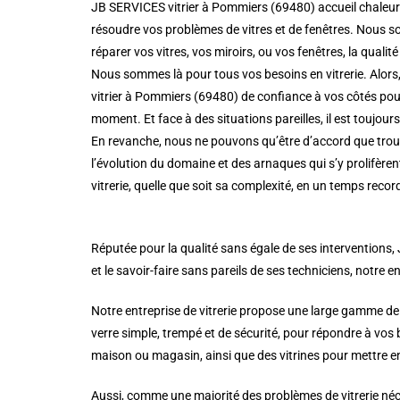
JB SERVICES vitrier à Pommiers (69480) accueil chaleure
résoudre vos problèmes de vitres et de fenêtres. Nous so
réparer vos vitres, vos miroirs, ou vos fenêtres, la qualité 
Nous sommes là pour tous vos besoins en vitrerie. Alors,
vitrier à Pommiers (69480) de confiance à vos côtés pour 
moment. Et face à des situations pareilles, il est toujou
En revanche, nous ne pouvons qu’être d’accord que trouve
l’évolution du domaine et des arnaques qui s’y prolifère
vitrerie, quelle que soit sa complexité, en un temps record
Réputée pour la qualité sans égale de ses interventions,
et le savoir-faire sans pareils de ses techniciens, notre en
Notre entreprise de vitrerie propose une large gamme de
verre simple, trempé et de sécurité, pour répondre à vos
maison ou magasin, ainsi que des vitrines pour mettre en
Aussi, comme une majorité des problèmes de vitrerie néce