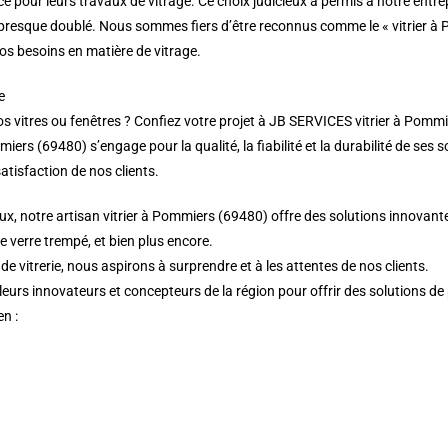
e pour leurs travaux de vitrage. Ce choix judicieux a permis à notre entre
 a presque doublé. Nous sommes fiers d’être reconnus comme le « vitrier 
vos besoins en matière de vitrage.
e
vitres ou fenêtres ? Confiez votre projet à JB SERVICES vitrier à Pommier
ers (69480) s’engage pour la qualité, la fiabilité et la durabilité de ses s
atisfaction de nos clients.
x, notre artisan vitrier à Pommiers (69480) offre des solutions innovante
de verre trempé, et bien plus encore.
 vitrerie, nous aspirons à surprendre et à les attentes de nos clients.
leurs innovateurs et concepteurs de la région pour offrir des solutions de
en :