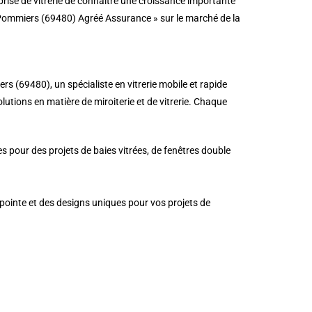
prise de vitrerie de connaître une croissance importante
à Pommiers (69480) Agréé Assurance » sur le marché de la
s (69480), un spécialiste en vitrerie mobile et rapide
olutions en matière de miroiterie et de vitrerie. Chaque
s pour des projets de baies vitrées, de fenêtres double
 pointe et des designs uniques pour vos projets de