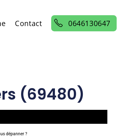
ne
Contact
0646130647
ers (69480)
ous dépanner ?