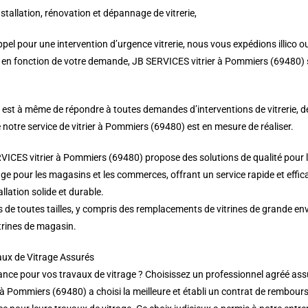
nstallation, rénovation et dépannage de vitrerie,
pel pour une intervention d’urgence vitrerie, nous vous expédions illico o
t, en fonction de votre demande, JB SERVICES vitrier à Pommiers (69480) s
) est à même de répondre à toutes demandes d’interventions de vitrerie, 
 notre service de vitrier à Pommiers (69480) est en mesure de réaliser.
VICES vitrier à Pommiers (69480) propose des solutions de qualité pour l
ge pour les magasins et les commerces, offrant un service rapide et eff
llation solide et durable.
s de toutes tailles, y compris des remplacements de vitrines de grande e
trines de magasin.
aux de Vitrage Assurés
nce pour vos travaux de vitrage ? Choisissez un professionnel agréé assur
r à Pommiers (69480) a choisi la meilleure et établi un contrat de rembou