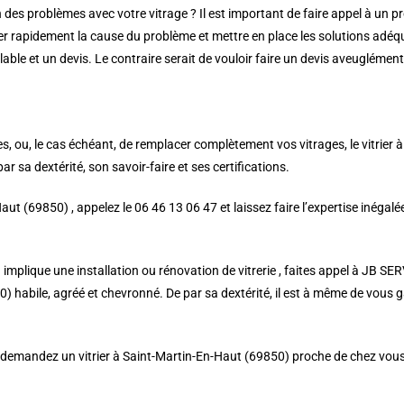
n des problèmes avec votre vitrage ? Il est important de faire appel à un 
uer rapidement la cause du problème et mettre en place les solutions adé
lable et un devis. Le contraire serait de vouloir faire un devis aveuglément
es, ou, le cas échéant, de remplacer complètement vos vitrages, le vitrier 
r sa dextérité, son savoir-faire et ses certifications.
Haut (69850) , appelez le 06 46 13 06 47 et laissez faire l’expertise inégal
implique une installation ou rénovation de vitrerie , faites appel à JB SE
) habile, agréé et chevronné. De par sa dextérité, il est à même de vous gar
 demandez un vitrier à Saint-Martin-En-Haut (69850) proche de chez vous e