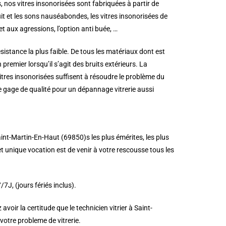
, nos vitres insonorisées sont fabriquées à partir de
ruit et les sons nauséabondes, les vitres insonorisées de
t aux agressions, l’option anti buée, …
istance la plus faible. De tous les matériaux dont est
n premier lorsqu’il s’agit des bruits extérieurs. La
 vitres insonorisées suffisent à résoudre le problème du
e gage de qualité pour un dépannage vitrerie aussi
Saint-Martin-En-Haut (69850)s les plus émérites, les plus
t unique vocation est de venir à votre rescousse tous les
J, (jours fériés inclus).
oir la certitude que le technicien vitrier à Saint-
otre probleme de vitrerie.