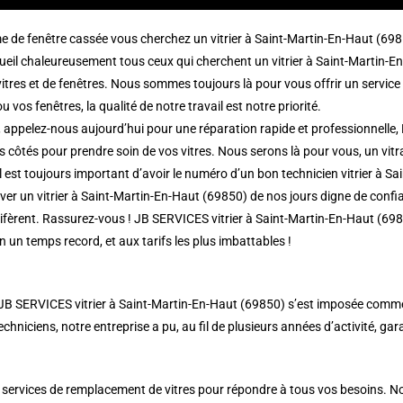
me de fenêtre cassée vous cherchez un vitrier à Saint-Martin-En-Haut (6
eil chaleureusement tous ceux qui cherchent un vitrier à Saint-Martin-En-
tres et de fenêtres. Nous sommes toujours là pour vous offrir un service 
 vos fenêtres, la qualité de notre travail est notre priorité.
 appelez-nous aujourd’hui pour une réparation rapide et professionnelle, 
 côtés pour prendre soin de vos vitres. Nous serons là pour vous, un vitra
 il est toujours important d’avoir le numéro d’un bon technicien vitrier à 
r un vitrier à Saint-Martin-En-Haut (69850) de nos jours digne de confian
lifèrent. Rassurez-vous ! JB SERVICES vitrier à Saint-Martin-En-Haut (698
en un temps record, et aux tarifs les plus imbattables !
 JB SERVICES vitrier à Saint-Martin-En-Haut (69850) s’est imposée comme 
 techniciens, notre entreprise a pu, au fil de plusieurs années d’activité, ga
 services de remplacement de vitres pour répondre à tous vos besoins. Nou