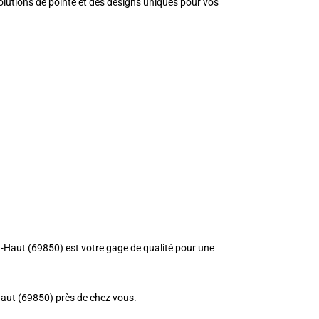
solutions de pointe et des designs uniques pour vos
En-Haut (69850) est votre gage de qualité pour une
-Haut (69850) près de chez vous.