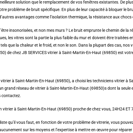
 meilleure solution que le remplacement de vos fenêtres existantes. De plus
votre problème de bruit spécifique. En plus de leur capacité à bloquer le b
d’autres avantages comme l’isolation thermique, la résistance aux chocs e
être insonorisées, et non mes murs ? Le bruit emprunte le chemin de la rés
es, les vitres sont la partie la plus faible du mur et doivent être traitées e
tels que la chaleur et le froid, et non le son. Dans la plupart des cas, nos
69850) de chez JB SERVICES vitrier à Saint-Martin-En-Haut (69850) est votr
S vitrier à Saint-Martin-En-Haut (69850), a choisi les techniciens vitrier à 
un grand réseau de vitrier à Saint-Martin-En-Haut (69850)s dont la seule e
es contactez.
 vitrier à Saint-Martin-En-Haut (69850) proche de chez vous, 24H24 ET 7/7
 qu’il vous faut, en fonction de votre problème de vitrerie, vous pouvez av
aucunement sur les moyens et l’expertise à mettre en œuvre pour réparer v