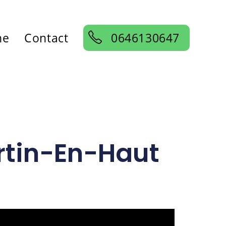
ne
Contact
0646130647
artin-En-Haut