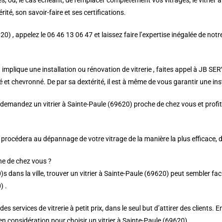
es, ou, le cas échéant, de remplacer complètement vos vitrages, le vitrier 
ité, son savoir-faire et ses certifications.
20) , appelez le 06 46 13 06 47 et laissez faire l’expertise inégalée de notr
implique une installation ou rénovation de vitrerie , faites appel à JB SE
 et chevronné. De par sa dextérité, il est à même de vous garantir une insta
demandez un vitrier à Sainte-Paule (69620) proche de chez vous et profite
0) procédera au dépannage de votre vitrage de la manière la plus efficace, 
he de chez vous ?
s dans la ville, trouver un vitrier à Sainte-Paule (69620) peut sembler f
) .
 services de vitrerie à petit prix, dans le seul but d’attirer des clients. E
n considération pour choisir un vitrier à Sainte-Paule (69620) .