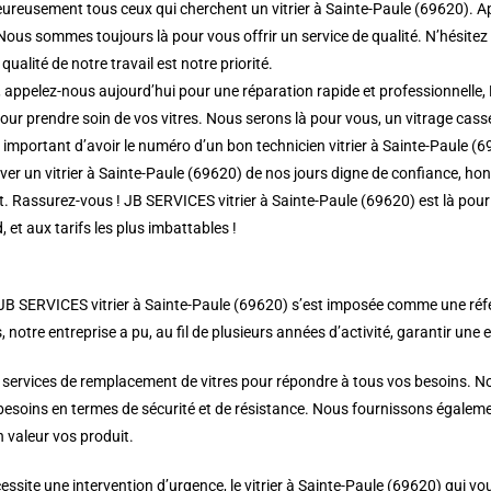
ureusement tous ceux qui cherchent un vitrier à Sainte-Paule (69620). Ap
 Nous sommes toujours là pour vous offrir un service de qualité. N’hésite
qualité de notre travail est notre priorité.
 appelez-nous aujourd’hui pour une réparation rapide et professionnelle, 
ur prendre soin de vos vitres. Nous serons là pour vous, un vitrage casser 
rs important d’avoir le numéro d’un bon technicien vitrier à Sainte-Paule (
r un vitrier à Sainte-Paule (69620) de nos jours digne de confiance, honnê
nt. Rassurez-vous ! JB SERVICES vitrier à Sainte-Paule (69620) est là pou
, et aux tarifs les plus imbattables !
 JB SERVICES vitrier à Sainte-Paule (69620) s’est imposée comme une référe
s, notre entreprise a pu, au fil de plusieurs années d’activité, garantir une e
 services de remplacement de vitres pour répondre à tous vos besoins. Nou
 besoins en termes de sécurité et de résistance. Nous fournissons égalemen
 valeur vos produit.
ssite une intervention d’urgence, le vitrier à Sainte-Paule (69620) qui vo