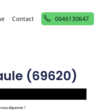
ne
Contact
0646130647
Paule (69620)
r vous dépanner ?