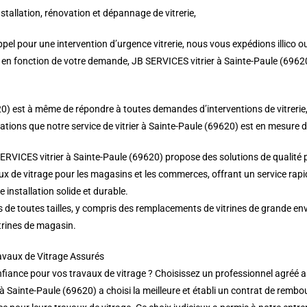
nstallation, rénovation et dépannage de vitrerie,
el pour une intervention d’urgence vitrerie, nous vous expédions illico ou
t, en fonction de votre demande, JB SERVICES vitrier à Sainte-Paule (69620
620) est à même de répondre à toutes demandes d’interventions de vitrerie,
ations que notre service de vitrier à Sainte-Paule (69620) est en mesure de
SERVICES vitrier à Sainte-Paule (69620) propose des solutions de qualité p
 de vitrage pour les magasins et les commerces, offrant un service rapi
 installation solide et durable.
s de toutes tailles, y compris des remplacements de vitrines de grande e
trines de magasin.
ravaux de Vitrage Assurés
fiance pour vos travaux de vitrage ? Choisissez un professionnel agréé as
 à Sainte-Paule (69620) a choisi la meilleure et établi un contrat de rem