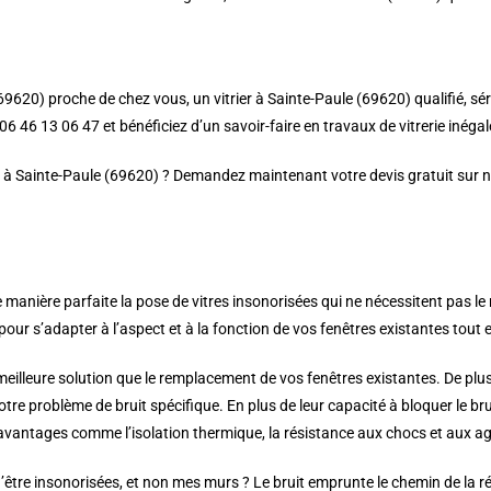
69620) proche de chez vous, un vitrier à Sainte-Paule (69620) qualifié, sér
6 46 13 06 47 et bénéficiez d’un savoir-faire en travaux de vitrerie inégal
er à Sainte-Paule (69620) ? Demandez maintenant votre devis gratuit sur no
 manière parfaite la pose de vitres insonorisées qui ne nécessitent pas l
ur s’adapter à l’aspect et à la fonction de vos fenêtres existantes tout en
 meilleure solution que le remplacement de vos fenêtres existantes. De plus
votre problème de bruit spécifique. En plus de leur capacité à bloquer le b
 avantages comme l’isolation thermique, la résistance aux chocs et aux agr
être insonorisées, et non mes murs ? Le bruit emprunte le chemin de la rés