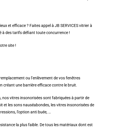
ieux et efficace ? Faites appel à JB SERVICES vitrier à
é à des tarifs défiant toute concurrence !
tre site !
e remplacement ou l’enlèvement de vos fenêtres
 créant une barrière efficace contre le bruit.
, nos vitres insonorisées sont fabriquées à partir de
ruit et les sons nauséabondes, les vitres insonorisées de
essions, l’option anti buée, …
istance la plus faible. De tous les matériaux dont est