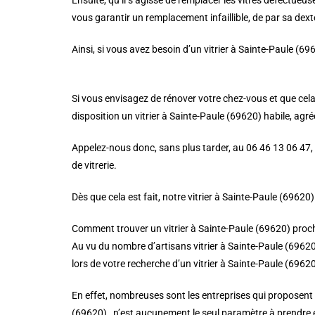
Ensuite, qu’il s’agisse de remplacer les vitres défectueus
vous garantir un remplacement infaillible, de par sa dextér
Ainsi, si vous avez besoin d’un vitrier à Sainte-Paule (696
Si vous envisagez de rénover votre chez-vous et que cela 
disposition un vitrier à Sainte-Paule (69620) habile, agréé
Appelez-nous donc, sans plus tarder, au 06 46 13 06 47, 
de vitrerie.
Dès que cela est fait, notre vitrier à Sainte-Paule (6962
Comment trouver un vitrier à Sainte-Paule (69620) proc
Au vu du nombre d’artisans vitrier à Sainte-Paule (69620)
lors de votre recherche d’un vitrier à Sainte-Paule (69620
En effet, nombreuses sont les entreprises qui proposent des
(69620) , n’est aucunement le seul paramètre à prendre e