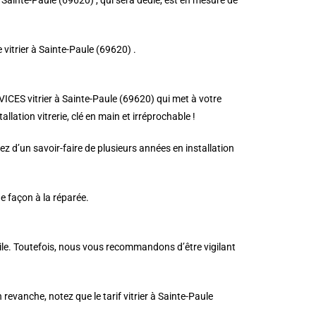
à Sainte-Paule (69620) , qui sera dédié, est en mesure de
e vitrier à Sainte-Paule (69620) .
RVICES vitrier à Sainte-Paule (69620) qui met à votre
llation vitrerie, clé en main et irréprochable !
z d’un savoir-faire de plusieurs années en installation
de façon à la réparée.
acile. Toutefois, nous vous recommandons d’être vigilant
n revanche, notez que le tarif vitrier à Sainte-Paule