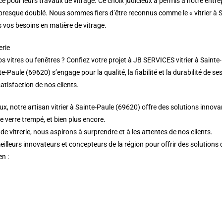
e pour leurs travaux de vitrage. Ce choix judicieux a permis à notre entre
 a presque doublé. Nous sommes fiers d’être reconnus comme le « vitrier à
us vos besoins en matière de vitrage.
erie
itres ou fenêtres ? Confiez votre projet à JB SERVICES vitrier à Sainte-P
e-Paule (69620) s’engage pour la qualité, la fiabilité et la durabilité de se
atisfaction de nos clients.
, notre artisan vitrier à Sainte-Paule (69620) offre des solutions innova
de verre trempé, et bien plus encore.
 vitrerie, nous aspirons à surprendre et à les attentes de nos clients.
meilleurs innovateurs et concepteurs de la région pour offrir des solutions
en :