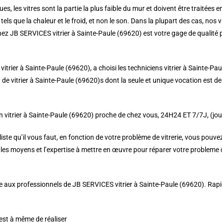
es, les vitres sont la partie la plus faible du mur et doivent être traitées e
tels que la chaleur et le froid, et non le son. Dans la plupart des cas, nos
 chez JB SERVICES vitrier à Sainte-Paule (69620) est votre gage de qualité 
 vitrier à Sainte-Paule (69620), a choisi les techniciens vitrier à Sainte-Pa
de vitrier à Sainte-Paule (69620)s dont la seule et unique vocation est de 
 vitrier à Sainte-Paule (69620) proche de chez vous, 24H24 ET 7/7J, (jours
e qu’il vous faut, en fonction de votre problème de vitrerie, vous pouvez a
es moyens et l’expertise à mettre en œuvre pour réparer votre probleme de
aux professionnels de JB SERVICES vitrier à Sainte-Paule (69620). Rapidité, 
 est à même de réaliser