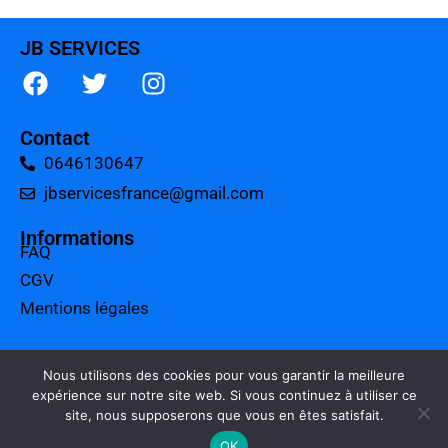
JB SERVICES
Contact
0646130647
jbservicesfrance@gmail.com
Informations
FAQ
CGV
Mentions légales
A propos
Tarifs
Nous utilisons des cookies pour vous garantir la meilleure
expérience sur notre site web. Si vous continuez à utiliser ce
Charte qualité
site, nous supposerons que vous en êtes satisfait.
Politique de confidentialité
OK