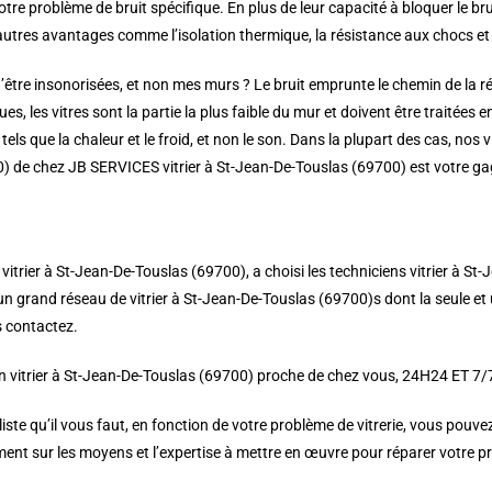
votre problème de bruit spécifique. En plus de leur capacité à bloquer le b
autres avantages comme l’isolation thermique, la résistance aux chocs et 
être insonorisées, et non mes murs ? Le bruit emprunte le chemin de la rés
es, les vitres sont la partie la plus faible du mur et doivent être traitées e
tels que la chaleur et le froid, et non le son. Dans la plupart des cas, nos
700) de chez JB SERVICES vitrier à St-Jean-De-Touslas (69700) est votre ga
S vitrier à St-Jean-De-Touslas (69700), a choisi les techniciens vitrier à St
un grand réseau de vitrier à St-Jean-De-Touslas (69700)s dont la seule et 
es contactez.
 vitrier à St-Jean-De-Touslas (69700) proche de chez vous, 24H24 ET 7/7J,
e qu’il vous faut, en fonction de votre problème de vitrerie, vous pouvez a
nt sur les moyens et l’expertise à mettre en œuvre pour réparer votre pr