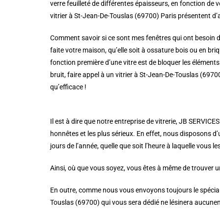
verre feuilleté de différentes épaisseurs, en fonction de 
vitrier à St-Jean-De-Touslas (69700) Paris présentent d’
Comment savoir si ce sont mes fenêtres qui ont besoin d’
faite votre maison, qu’elle soit à ossature bois ou en briqu
fonction première d’une vitre est de bloquer les éléments 
bruit, faire appel à un vitrier à St-Jean-De-Touslas (69
qu’efficace !
Il est à dire que notre entreprise de vitrerie, JB SERVICE
honnêtes et les plus sérieux. En effet, nous disposons d’
jours de l’année, quelle que soit l’heure à laquelle vous l
Ainsi, où que vous soyez, vous êtes à même de trouver un
En outre, comme nous vous envoyons toujours le spécialist
Touslas (69700) qui vous sera dédié ne lésinera aucuneme