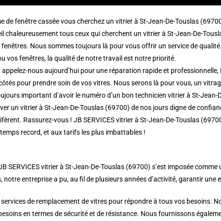
me de fenêtre cassée vous cherchez un vitrier à St-Jean-De-Touslas (697
l chaleureusement tous ceux qui cherchent un vitrier à St-Jean-De-Touslas
 fenêtres. Nous sommes toujours là pour vous offrir un service de qualité
 vos fenêtres, la qualité de notre travail est notre priorité.
 appelez-nous aujourd’hui pour une réparation rapide et professionnelle, 
ôtés pour prendre soin de vos vitres. Nous serons là pour vous, un vitrage 
 toujours important d’avoir le numéro d’un bon technicien vitrier à St-Jean
r un vitrier à St-Jean-De-Touslas (69700) de nos jours digne de confiance
lifèrent. Rassurez-vous ! JB SERVICES vitrier à St-Jean-De-Touslas (69700
 temps record, et aux tarifs les plus imbattables !
 JB SERVICES vitrier à St-Jean-De-Touslas (69700) s’est imposée comme une
s, notre entreprise a pu, au fil de plusieurs années d’activité, garantir une e
 services de remplacement de vitres pour répondre à tous vos besoins. Nou
 besoins en termes de sécurité et de résistance. Nous fournissons égalemen