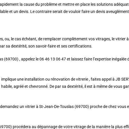
 rapidement la cause du problème et mettre en place les solutions adéqua
lable et un devis. Le contraire serait de vouloir faire un devis aveuglément
es, ou, le cas échéant, de remplacer complètement vos vitrages, le vitrier 
r sa dextérité, son savoir-faire et ses certifications.
as (69700) , appelez le 06 46 13 06 47 et laissez faire l’expertise inégalée
implique une installation ou rénovation de vitrerie , faites appel à JB SE
habile, agréé et chevronné. De par sa dextérité, il est à même de vous garan
 demandez un vitrier à St-Jean-De-Touslas (69700) proche de chez vous et 
 (69700) procédera au dépannage de votre vitrage de la manière la plus effi