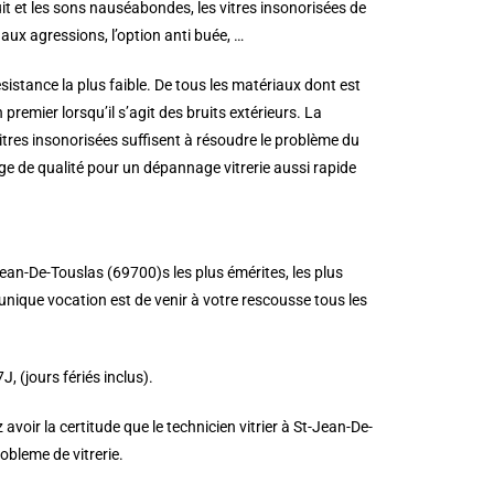
ruit et les sons nauséabondes, les vitres insonorisées de
aux agressions, l’option anti buée, …
istance la plus faible. De tous les matériaux dont est
n premier lorsqu’il s’agit des bruits extérieurs. La
 vitres insonorisées suffisent à résoudre le problème du
ge de qualité pour un dépannage vitrerie aussi rapide
-Jean-De-Touslas (69700)s les plus émérites, les plus
unique vocation est de venir à votre rescousse tous les
 (jours fériés inclus).
voir la certitude que le technicien vitrier à St-Jean-De-
obleme de vitrerie.