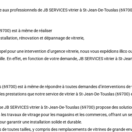
 aux professionnels de JB SERVICES vitrier à St-Jean-De-Touslas (69700). Ra
69700) est à même de réaliser
nstallation, rénovation et dépannage de vitrerie,
el pour une intervention d’urgence vitrerie, nous vous expédions illico o
ille. En effet, en fonction de votre demande, JB SERVICES vitrier à St-Je
as (69700) est à même de répondre à toutes demandes d’interventions de vi
es prestations que notre service de vitrier à St-Jean-De-Touslas (69700) e
ise JB SERVICES vitrier à St-Jean-De-Touslas (69700) propose des solution
s travaux de vitrage pour les magasins et les commerces, offrant un serv
r garantir une installation solide et durable.
s de toutes tailles, y compris des remplacements de vitrines de grande e