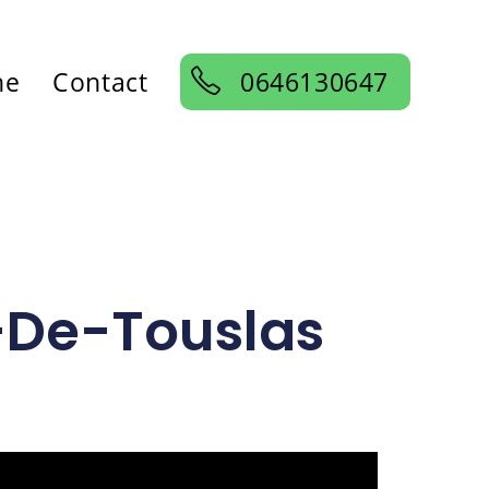
ne
Contact
0646130647
n-De-Touslas