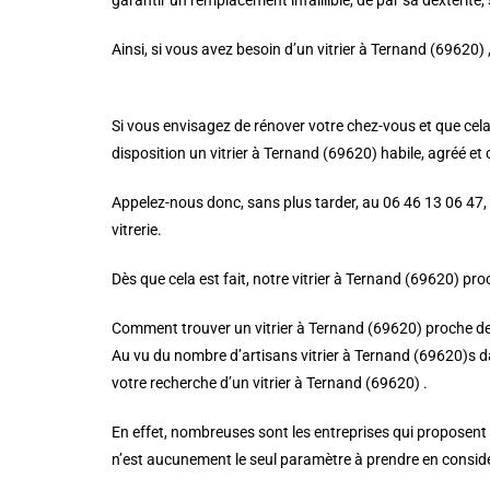
garantir un remplacement infaillible, de par sa dextérité, 
Ainsi, si vous avez besoin d’un vitrier à Ternand (69620) ,
Si vous envisagez de rénover votre chez-vous et que cela 
disposition un vitrier à Ternand (69620) habile, agréé et 
Appelez-nous donc, sans plus tarder, au 06 46 13 06 47, 
vitrerie.
Dès que cela est fait, notre vitrier à Ternand (69620) pr
Comment trouver un vitrier à Ternand (69620) proche d
Au vu du nombre d’artisans vitrier à Ternand (69620)s da
votre recherche d’un vitrier à Ternand (69620) .
En effet, nombreuses sont les entreprises qui proposent des
n’est aucunement le seul paramètre à prendre en considér