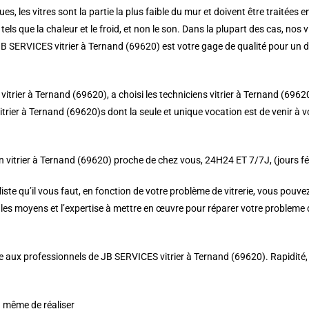
es, les vitres sont la partie la plus faible du mur et doivent être traitées e
tels que la chaleur et le froid, et non le son. Dans la plupart des cas, nos
 JB SERVICES vitrier à Ternand (69620) est votre gage de qualité pour un d
 vitrier à Ternand (69620), a choisi les techniciens vitrier à Ternand (6962
trier à Ternand (69620)s dont la seule et unique vocation est de venir à vo
 vitrier à Ternand (69620) proche de chez vous, 24H24 ET 7/7J, (jours fér
e qu’il vous faut, en fonction de votre problème de vitrerie, vous pouvez a
es moyens et l’expertise à mettre en œuvre pour réparer votre probleme de
aux professionnels de JB SERVICES vitrier à Ternand (69620). Rapidité, réac
à même de réaliser