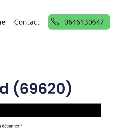
ne
Contact
0646130647
nd (69620)
us dépanner ?