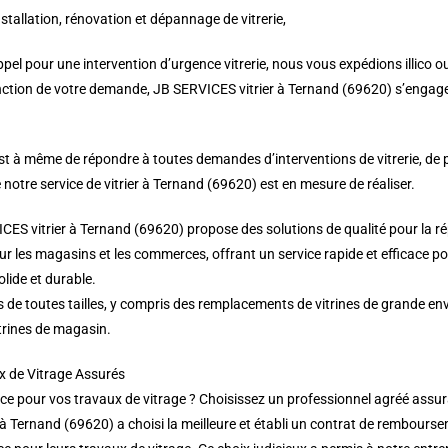
nstallation, rénovation et dépannage de vitrerie,
pel pour une intervention d’urgence vitrerie, nous vous expédions illico o
fonction de votre demande, JB SERVICES vitrier à Ternand (69620) s’engage 
est à même de répondre à toutes demandes d’interventions de vitrerie, de 
 notre service de vitrier à Ternand (69620) est en mesure de réaliser.
ICES vitrier à Ternand (69620) propose des solutions de qualité pour la r
r les magasins et les commerces, offrant un service rapide et efficace p
olide et durable.
s de toutes tailles, y compris des remplacements de vitrines de grande e
trines de magasin.
x de Vitrage Assurés
e pour vos travaux de vitrage ? Choisissez un professionnel agréé assuran
 à Ternand (69620) a choisi la meilleure et établi un contrat de rembours