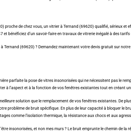
) proche de chez vous, un vitrier à Ternand (69620) qualifié, sérieux et e
 et bénéficiez d’un savoir-faire en travaux de vitrerie inégalé à des tarif
er à Ternand (69620) ? Demandez maintenant votre devis gratuit sur notre s
ère parfaite la pose de vitres insonorisées qui ne nécessitent pas le rem
 à l’aspect et à la fonction de vos fenêtres existantes tout en créant une 
 meilleure solution que le remplacement de vos fenêtres existantes. De plus
votre problème de bruit spécifique. En plus de leur capacité à bloquer le b
tages comme l’isolation thermique, la résistance aux chocs et aux agressio
être insonorisées, et non mes murs ? Le bruit emprunte le chemin de la rés