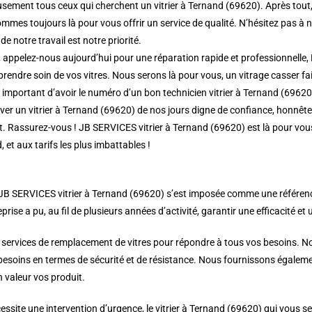
ement tous ceux qui cherchent un vitrier à Ternand (69620). Après tout, 
mmes toujours là pour vous offrir un service de qualité. N’hésitez pas à 
de notre travail est notre priorité.
 appelez-nous aujourd’hui pour une réparation rapide et professionnelle, 
rendre soin de vos vitres. Nous serons là pour vous, un vitrage casser fait
rs important d’avoir le numéro d’un bon technicien vitrier à Ternand (69620
r un vitrier à Ternand (69620) de nos jours digne de confiance, honnête e
nt. Rassurez-vous ! JB SERVICES vitrier à Ternand (69620) est là pour vou
, et aux tarifs les plus imbattables !
JB SERVICES vitrier à Ternand (69620) s’est imposée comme une référence de
prise a pu, au fil de plusieurs années d’activité, garantir une efficacité et 
 services de remplacement de vitres pour répondre à tous vos besoins. Nou
 besoins en termes de sécurité et de résistance. Nous fournissons égalemen
 valeur vos produit.
ssite une intervention d’urgence, le vitrier à Ternand (69620) qui vous s