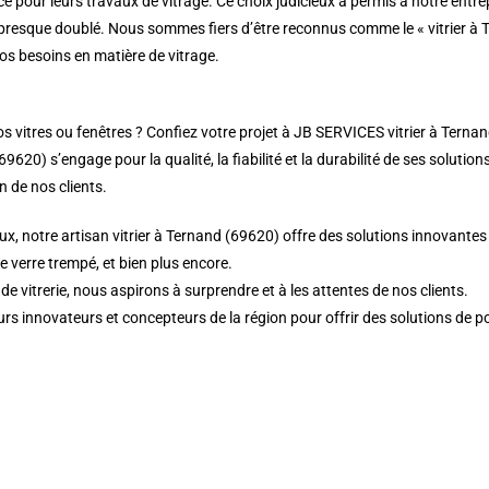
e pour leurs travaux de vitrage. Ce choix judicieux a permis à notre entre
 a presque doublé. Nous sommes fiers d’être reconnus comme le « vitrier à
vos besoins en matière de vitrage.
vitres ou fenêtres ? Confiez votre projet à JB SERVICES vitrier à Ternand 
9620) s’engage pour la qualité, la fiabilité et la durabilité de ses solution
n de nos clients.
x, notre artisan vitrier à Ternand (69620) offre des solutions innovantes 
de verre trempé, et bien plus encore.
 vitrerie, nous aspirons à surprendre et à les attentes de nos clients.
urs innovateurs et concepteurs de la région pour offrir des solutions de po