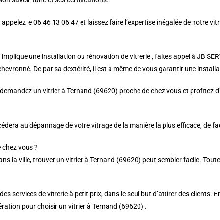
son savoir-faire et ses certifications.
 appelez le 06 46 13 06 47 et laissez faire l’expertise inégalée de notre vit
implique une installation ou rénovation de vitrerie , faites appel à JB SE
chevronné. De par sa dextérité, il est à même de vous garantir une installati
demandez un vitrier à Ternand (69620) proche de chez vous et profitez d’u
océdera au dépannage de votre vitrage de la manière la plus efficace, de fa
e chez vous ?
ns la ville, trouver un vitrier à Ternand (69620) peut sembler facile. Tou
 services de vitrerie à petit prix, dans le seul but d’attirer des clients. E
ation pour choisir un vitrier à Ternand (69620) .