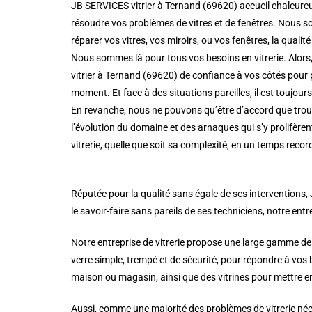
JB SERVICES vitrier à Ternand (69620) accueil chaleureus
résoudre vos problèmes de vitres et de fenêtres. Nous so
réparer vos vitres, vos miroirs, ou vos fenêtres, la qualité 
Nous sommes là pour tous vos besoins en vitrerie. Alors,
vitrier à Ternand (69620) de confiance à vos côtés pour p
moment. Et face à des situations pareilles, il est toujou
En revanche, nous ne pouvons qu’être d’accord que trouve
l’évolution du domaine et des arnaques qui s’y prolifère
vitrerie, quelle que soit sa complexité, en un temps record
Réputée pour la qualité sans égale de ses interventions, 
le savoir-faire sans pareils de ses techniciens, notre entre
Notre entreprise de vitrerie propose une large gamme de
verre simple, trempé et de sécurité, pour répondre à vos
maison ou magasin, ainsi que des vitrines pour mettre en
Aussi, comme une majorité des problèmes de vitrerie néce