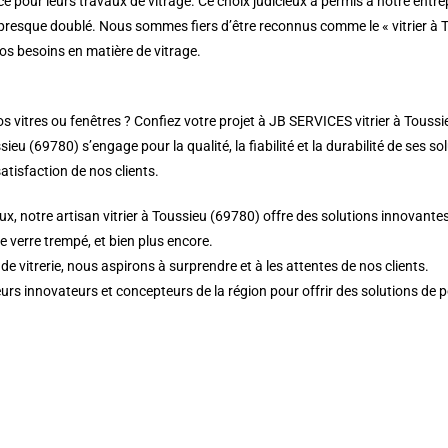
e pour leurs travaux de vitrage. Ce choix judicieux a permis à notre entre
 a presque doublé. Nous sommes fiers d’être reconnus comme le « vitrier à
vos besoins en matière de vitrage.
vitres ou fenêtres ? Confiez votre projet à JB SERVICES vitrier à Toussieu
ieu (69780) s’engage pour la qualité, la fiabilité et la durabilité de ses so
atisfaction de nos clients.
x, notre artisan vitrier à Toussieu (69780) offre des solutions innovantes
de verre trempé, et bien plus encore.
 vitrerie, nous aspirons à surprendre et à les attentes de nos clients.
eurs innovateurs et concepteurs de la région pour offrir des solutions de p