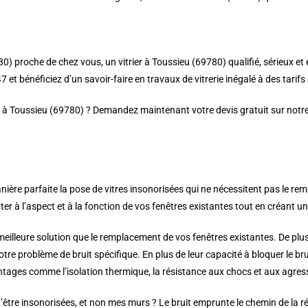
0) proche de chez vous, un vitrier à Toussieu (69780) qualifié, sérieux et
 et bénéficiez d’un savoir-faire en travaux de vitrerie inégalé à des tarif
er à Toussieu (69780) ? Demandez maintenant votre devis gratuit sur notre 
ière parfaite la pose de vitres insonorisées qui ne nécessitent pas le re
 à l’aspect et à la fonction de vos fenêtres existantes tout en créant une 
 meilleure solution que le remplacement de vos fenêtres existantes. De plus
votre problème de bruit spécifique. En plus de leur capacité à bloquer le b
ntages comme l’isolation thermique, la résistance aux chocs et aux agressi
être insonorisées, et non mes murs ? Le bruit emprunte le chemin de la rés