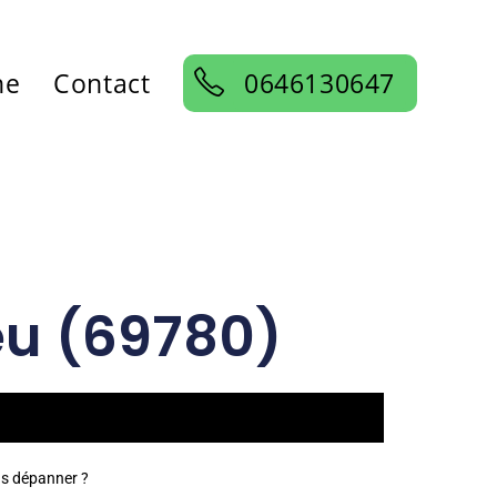
ne
Contact
0646130647
ieu (69780)
us dépanner ?