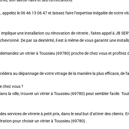
ité, son savoir-faire et ses certifications.
, appelez le 06 46 13 06 47 et laissez faire l’expertise inégalée de notre vi
implique une installation ou rénovation de vitrerie , faites appel à JB SE
chevronné. De par sa dextérité, il est à même de vous garantir une installat
demandez un vitrier à Toussieu (69780) proche de chez vous et profitez d’
rocédera au dépannage de votre vitrage de la manière la plus efficace, de f
e chez vous ?
ns la ville, trouver un vitrier à Toussieu (69780) peut sembler facile. To
 services de vitrerie à petit prix, dans le seul but d’attirer des clients. E
ation pour choisir un vitrier à Toussieu (69780) .