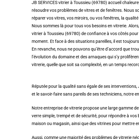
JB SERVICES vitrier à Toussieu (69780) accueil chaleureu
résoudre vos problèmes de vitres et de fenêtres. Nous so
réparer vos vitres, vos miroirs, ou vos fenêtres, la qualité 
Nous sommes là pour tous vos besoins en vitrerie. Alors,
vitrier à Toussieu (69780) de confiance à vos côtés pour 
moment. Et face à des situations pareilles, il est toujou
En revanche, nous ne pouvons qu’être d’accord que trouve
l’évolution du domaine et des arnaques qui s’y prolifère
vitrerie, quelle que soit sa complexité, en un temps record
Réputée pour la qualité sans égale de ses interventions, 
et le savoir-faire sans pareils de ses techniciens, notre en
Notre entreprise de vitrerie propose une large gamme de
verre simple, trempé et de sécurité, pour répondre à vos
maison ou magasin, ainsi que des vitrines pour mettre en
Aussi, comme une majorité des problèmes de vitrerie néce