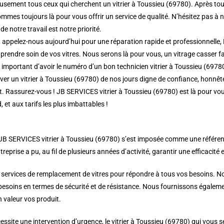
sement tous ceux qui cherchent un vitrier à Toussieu (69780). Après tout,
mmes toujours là pour vous offrir un service de qualité. N’hésitez pas à 
de notre travail est notre priorité.
 appelez-nous aujourd’hui pour une réparation rapide et professionnelle, 
prendre soin de vos vitres. Nous serons là pour vous, un vitrage casser fait
rs important d’avoir le numéro d’un bon technicien vitrier à Toussieu (6978
r un vitrier à Toussieu (69780) de nos jours digne de confiance, honnête e
nt. Rassurez-vous ! JB SERVICES vitrier à Toussieu (69780) est là pour vo
, et aux tarifs les plus imbattables !
JB SERVICES vitrier à Toussieu (69780) s’est imposée comme une référence d
treprise a pu, au fil de plusieurs années d’activité, garantir une efficacité 
 services de remplacement de vitres pour répondre à tous vos besoins. Nou
 besoins en termes de sécurité et de résistance. Nous fournissons égalemen
 valeur vos produit.
ssite une intervention d’urgence, le vitrier à Toussieu (69780) qui vous s