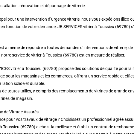
nstallation, rénovation et dépannage de vitrerie,
el pour une intervention d’urgence vitrerie, nous vous expédions illico ou
t, en fonction de votre demande, JB SERVICES vitrier à Toussieu (69780) s’
 est à même de répondre à toutes demandes d’interventions de vitrerie, de
 notre service de vitrier à Toussieu (69780) est en mesure de réaliser.
ICES vitrier à Toussieu (69780) propose des solutions de qualité pour la 
ge pour les magasins et les commerces, offrant un service rapide et eff
llation solide et durable.
s de toutes tailles, y compris des remplacements de vitrines de grande e
trines de magasin.
ux de Vitrage Assurés
ce pour vos travaux de vitrage ? Choisissez un professionnel agréé assura
 à Toussieu (69780) a choisi la meilleure et établi un contrat de rembour