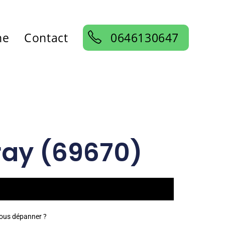
ne
Contact
0646130647
ray (69670)
vous dépanner ?