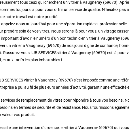
eusement tous ceux qui cherchent un vitrier à Vaugneray (69670). Après t
sommes toujours là pour vous offrir un service de qualité. N’hésitez pas 
de notre travail est notre priorité.
 appelez-nous aujourd’hui pour une réparation rapide et professionnelle, 
 prendre soin de vos vitres. Nous serons là pour vous, un vitrage casser fa
rs important d’avoir le numéro d’un bon technicien vitrier à Vaugneray (69
r un vitrier à Vaugneray (69670) de nos jours digne de confiance, honnête
nt. Rassurez-vous ! JB SERVICES vitrier à Vaugneray (69670) est là pour 
, et aux tarifs les plus imbattables !
 JB SERVICES vitrier à Vaugneray (69670) s’est imposée comme une référence
treprise a pu, au fil de plusieurs années d’activité, garantir une efficacité 
 services de remplacement de vitres pour répondre à tous vos besoins. Nou
 besoins en termes de sécurité et de résistance. Nous fournissons égalemen
 valeur vos produit.
ssite une intervention d’urgence, le vitrier à Vaugneray (69670) qui vous