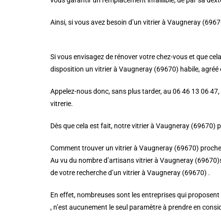
vous garantir un remplacement infaillible, de par sa dextér
Ainsi, si vous avez besoin d’un vitrier à Vaugneray (69670
Si vous envisagez de rénover votre chez-vous et que cela 
disposition un vitrier à Vaugneray (69670) habile, agréé e
Appelez-nous donc, sans plus tarder, au 06 46 13 06 47, 
vitrerie.
Dès que cela est fait, notre vitrier à Vaugneray (69670) 
Comment trouver un vitrier à Vaugneray (69670) proche
Au vu du nombre d’artisans vitrier à Vaugneray (69670)s 
de votre recherche d’un vitrier à Vaugneray (69670) .
En effet, nombreuses sont les entreprises qui proposent de
, n’est aucunement le seul paramètre à prendre en consid