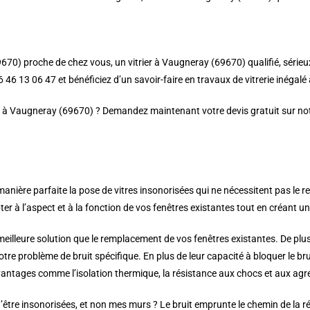
670) proche de chez vous, un vitrier à Vaugneray (69670) qualifié, sérieux
46 13 06 47 et bénéficiez d’un savoir-faire en travaux de vitrerie inégalé 
er à Vaugneray (69670) ? Demandez maintenant votre devis gratuit sur notr
nière parfaite la pose de vitres insonorisées qui ne nécessitent pas le 
 à l’aspect et à la fonction de vos fenêtres existantes tout en créant une 
 meilleure solution que le remplacement de vos fenêtres existantes. De plus
votre problème de bruit spécifique. En plus de leur capacité à bloquer le b
antages comme l’isolation thermique, la résistance aux chocs et aux agres
être insonorisées, et non mes murs ? Le bruit emprunte le chemin de la rés