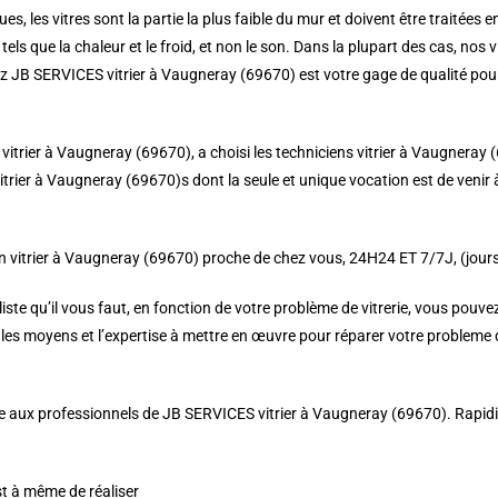
es, les vitres sont la partie la plus faible du mur et doivent être traitées e
tels que la chaleur et le froid, et non le son. Dans la plupart des cas, nos
hez JB SERVICES vitrier à Vaugneray (69670) est votre gage de qualité pour
S vitrier à Vaugneray (69670), a choisi les techniciens vitrier à Vaugneray 
trier à Vaugneray (69670)s dont la seule et unique vocation est de venir à
 vitrier à Vaugneray (69670) proche de chez vous, 24H24 ET 7/7J, (jours 
e qu’il vous faut, en fonction de votre problème de vitrerie, vous pouvez 
es moyens et l’expertise à mettre en œuvre pour réparer votre probleme de
 aux professionnels de JB SERVICES vitrier à Vaugneray (69670). Rapidité, ré
st à même de réaliser