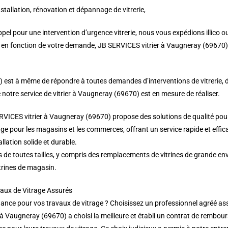
nstallation, rénovation et dépannage de vitrerie,
pel pour une intervention d’urgence vitrerie, nous vous expédions illico o
t, en fonction de votre demande, JB SERVICES vitrier à Vaugneray (69670) s
0) est à même de répondre à toutes demandes d’interventions de vitrerie, 
 notre service de vitrier à Vaugneray (69670) est en mesure de réaliser.
RVICES vitrier à Vaugneray (69670) propose des solutions de qualité pour
ge pour les magasins et les commerces, offrant un service rapide et eff
llation solide et durable.
s de toutes tailles, y compris des remplacements de vitrines de grande e
trines de magasin.
vaux de Vitrage Assurés
nce pour vos travaux de vitrage ? Choisissez un professionnel agréé assu
 à Vaugneray (69670) a choisi la meilleure et établi un contrat de rembo