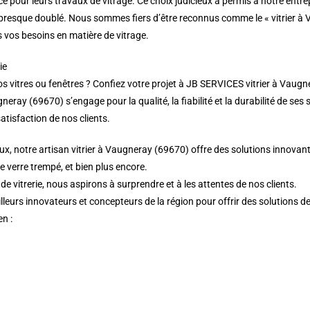
e pour leurs travaux de vitrage. Ce choix judicieux a permis à notre entre
 a presque doublé. Nous sommes fiers d’être reconnus comme le « vitrier 
us vos besoins en matière de vitrage.
ie
vitres ou fenêtres ? Confiez votre projet à JB SERVICES vitrier à Vaugner
eray (69670) s’engage pour la qualité, la fiabilité et la durabilité de ses 
atisfaction de nos clients.
x, notre artisan vitrier à Vaugneray (69670) offre des solutions innovant
de verre trempé, et bien plus encore.
 vitrerie, nous aspirons à surprendre et à les attentes de nos clients.
lleurs innovateurs et concepteurs de la région pour offrir des solutions d
en :