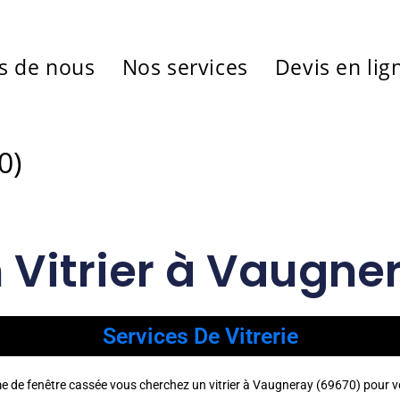
s de nous
Nos services
Devis en lig
0)
n Vitrier à Vaugne
Services De Vitrerie
me de fenêtre cassée vous cherchez un vitrier à Vaugneray (69670) pour 