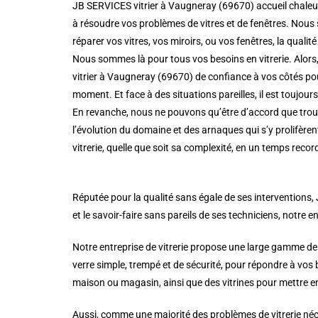
JB SERVICES vitrier à Vaugneray (69670) accueil chaleur
à résoudre vos problèmes de vitres et de fenêtres. Nous 
réparer vos vitres, vos miroirs, ou vos fenêtres, la qualité 
Nous sommes là pour tous vos besoins en vitrerie. Alors,
vitrier à Vaugneray (69670) de confiance à vos côtés pour
moment. Et face à des situations pareilles, il est toujou
En revanche, nous ne pouvons qu’être d’accord que trouve
l’évolution du domaine et des arnaques qui s’y prolifère
vitrerie, quelle que soit sa complexité, en un temps record
Réputée pour la qualité sans égale de ses interventions,
et le savoir-faire sans pareils de ses techniciens, notre en
Notre entreprise de vitrerie propose une large gamme de
verre simple, trempé et de sécurité, pour répondre à vos
maison ou magasin, ainsi que des vitrines pour mettre en
Aussi, comme une majorité des problèmes de vitrerie néce