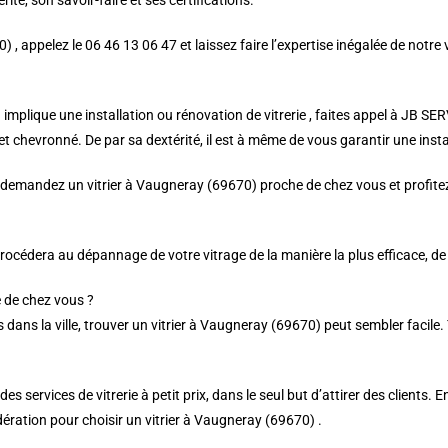
ité, son savoir-faire et ses certifications.
) , appelez le 06 46 13 06 47 et laissez faire l’expertise inégalée de notre
implique une installation ou rénovation de vitrerie , faites appel à JB S
t chevronné. De par sa dextérité, il est à même de vous garantir une install
demandez un vitrier à Vaugneray (69670) proche de chez vous et profitez 
procédera au dépannage de votre vitrage de la manière la plus efficace, de
 de chez vous ?
dans la ville, trouver un vitrier à Vaugneray (69670) peut sembler facile
s services de vitrerie à petit prix, dans le seul but d’attirer des clients. 
ération pour choisir un vitrier à Vaugneray (69670) .