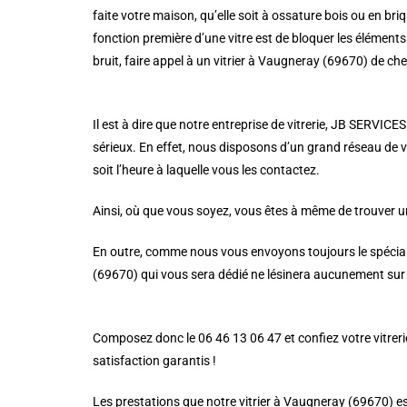
faite votre maison, qu’elle soit à ossature bois ou en briqu
fonction première d’une vitre est de bloquer les éléments 
bruit, faire appel à un vitrier à Vaugneray (69670) de c
Il est à dire que notre entreprise de vitrerie, JB SERVICE
sérieux. En effet, nous disposons d’un grand réseau de vi
soit l’heure à laquelle vous les contactez.
Ainsi, où que vous soyez, vous êtes à même de trouver un
En outre, comme nous vous envoyons toujours le spécialist
(69670) qui vous sera dédié ne lésinera aucunement sur l
Composez donc le 06 46 13 06 47 et confiez votre vitrerie
satisfaction garantis !
Les prestations que notre vitrier à Vaugneray (69670) e