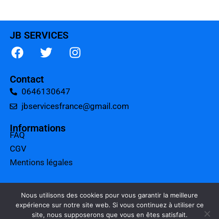
JB SERVICES
Contact
0646130647
jbservicesfrance@gmail.com
Informations
FAQ
CGV
Mentions légales
A propos
Tarifs
Nous utilisons des cookies pour vous garantir la meilleure
expérience sur notre site web. Si vous continuez à utiliser ce
Charte qualité
site, nous supposerons que vous en êtes satisfait.